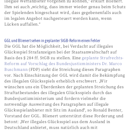
illegale Wettanbieter vorgehen zu können,“ erklärt Blienert.
Ihm sei auch „wichtig, dass immer wieder genau beim Schutz
der Spielenden hingeschaut wird, dass gegebenenfalls auch
im legalen Angebot nachgesteuert werden kann, wenn
Lücken auffallen.“
GGL und Blienert sehen in geplanter StGB-Reform einen Fehler
Die GGL hat die Möglichkeit, bei Verdacht auf illegales
Glücksspiel Strafanzeigen bei der Staatsanwaltschaft auf
Basis des § 284 ff. StGB zu stellen. Eine
geplante Strafrechts-
Reform auf Vorschlag des Bundesjustizministers Dr. Marco
Buschmann
(FDP) sieht die Streichung dieses Paragraphen
vor. Nach Einschätzung der GGL wird damit die Bekämpfung
des illegalen Glücksspiels erheblich erschwert. „Wir
wünschen uns ein Überdenken der geplanten Streichung des
Straftatbestandes des illegalen Glücksspiels durch das
Bundesjustizministerium und fordern vielmehr die
notwendige Ausweitung des Paragraphen auf illegale
Glücksspielanbieter mit Sitz im Ausland“, so Ronald Benter,
Vorstand der GGL. Blienert unterstützt diese Forderung und
betont: „Wer illegales Glücksspiel aus dem Ausland in
Deutschland anbietet, muss natürlich auch mit