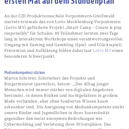
ersten Mal auf dem Stundenplan
An der CJD Produktionsschule Vorpommern-Greifswald
startete erstmals das von Lotto Mecklenburg-Vorpommern
(Lotto MV) geförderte Projekt „Smart Camp – Create & play
responsibly“ für Schulen. 80 Teilnehmer lernten zwei Tage
lang in interaktiven Workshops einen verantwortungsvollen
Umgang mit Gaming und Gambling (Spiel- und Glücksspiel).
Prävention und Aufklärung bilden dabei laut
Lotto MV
einen
besonderen Schwerpunkt.
Medienkompetenz stärken
Martin Schröter, Schirmherr des Projekts und
Bürgermeister (parteilos), betont: ,,Der Alltag junger
Menschen wird immer stärker von digitalen Angeboten
bestimmt, in denen Risiken und Suchtgefahren in großem
Maße vorhanden, aber ohne fundiertes Wissen kaum
erkennbar sind. Die Aneignung von Medienkompetenz stärkt
unsere Kinder und Jugendlichen in ihrer Souveränität
gegenüber den meist anonymen Bedrohungen wie
Cybermobbing und Verletzung ihrer Privatsphäre. Das