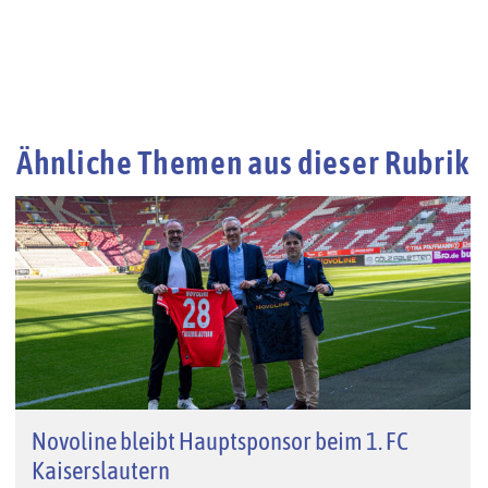
Ähnliche Themen aus dieser Rubrik
Novoline bleibt Hauptsponsor beim 1. FC
Kaiserslautern