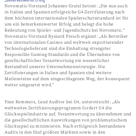
Novomatic-Vorstand Johannes Gratzl betont: „Die nun auch
in Italien und Spanien erfolgreiche G4-Zertifizierung nach
dem höchsten internationalen Spielerschutzstandard ist für
uns ein bemerkenswerter Erfolg und belegt die hohe
Bedeutung von Spieler- und Jugendschutz bei Novomatic.“
Novomatic-Vorstand Ryszard Presch ergänzt: „Als Betreiber
von internationalen Casinos und weltweit exportierender
Technologielieferant sind die Einhaltung strengster
Responsible Gaming-Standards und die Übernahme von
gesellschaftlicher Verantwortung ein wesentlicher
Bestandteil unserer Unternehmensstrategie. Die
Zertifizierungen in Italien und Spanien sind weitere
Meilensteine auf dem eingeschlagenen Weg, der konsequent
weiter umgesetzt wird.“
Ynze Remmers, Lead Auditor bei G4, unterstreicht: „Als
weltweites Zertifizierungsprogramm fordert G4 die
Glücksspielindustrie auf, Verantwortung zu übernehmen und
die gesellschaftlichen Auswirkungen von problematischem
Glücksspiel zu minimieren. Nach erfolgreich bestandenen
Audits in den fünf größten Märkten sowie in den