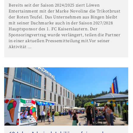
Bereits seit der Saison 2024/2025 ziert Löwen
Entertainment mit der Marke Novoline die Trikotbrust
der Roten Teufel. Das Unternehmen aus Bingen bleibt
mit seiner Dachmarke auch in der Saison 2027/2028
Hauptsponsor des 1. FC Kaiserslautern. Der
Sponsoringvertrag wurde verlängert, teilen die Partner
in einer aktuellen Pressemitteilung mit.Vor seiner
Aktivität ...