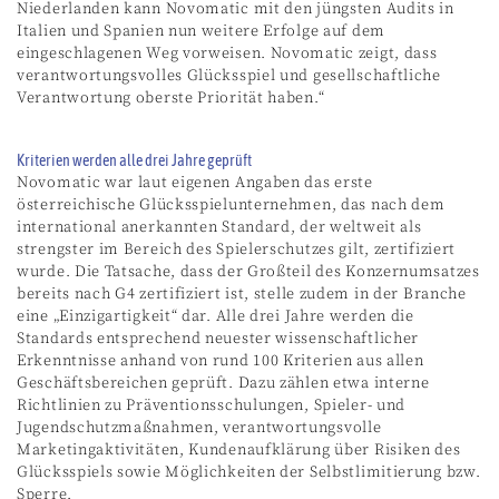
Niederlanden kann Novomatic mit den jüngsten Audits in
Italien und Spanien nun weitere Erfolge auf dem
eingeschlagenen Weg vorweisen. Novomatic zeigt, dass
verantwortungsvolles Glücksspiel und gesellschaftliche
Verantwortung oberste Priorität haben.“
Kriterien werden alle drei Jahre geprüft
Novomatic war laut eigenen Angaben das erste
österreichische Glücksspielunternehmen, das nach dem
international anerkannten Standard, der weltweit als
strengster im Bereich des Spielerschutzes gilt, zertifiziert
wurde. Die Tatsache, dass der Großteil des Konzernumsatzes
bereits nach G4 zertifiziert ist, stelle zudem in der Branche
eine „Einzigartigkeit“ dar. Alle drei Jahre werden die
Standards entsprechend neuester wissenschaftlicher
Erkenntnisse anhand von rund 100 Kriterien aus allen
Geschäftsbereichen geprüft. Dazu zählen etwa interne
Richtlinien zu Präventionsschulungen, Spieler- und
Jugendschutzmaßnahmen, verantwortungsvolle
Marketingaktivitäten, Kundenaufklärung über Risiken des
Glücksspiels sowie Möglichkeiten der Selbstlimitierung bzw.
Sperre.