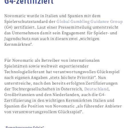
G4-zertifiziert
Novomatic wurde in Italien und Spanien mit dem
Spielerschutzstandard der
Global Gambling Guidance Group
(G4) zertifiziert. Laut einer Pressemitteilung unterstreicht
das Unternehmen damit sein Engagement für Spieler- und
Jugendschutz nun auch in diesen zwei „wichtigen
Kernmärkten“.
Für Novomatic als Betreiber von internationalen
Spielstätten sowie weltweit exportierender
Technologielieferant hat verantwortungsvolles Glücksspiel
nach eigenen Angaben „stets höchste Priorität“. Nun
unterstreiche, nach den bereits erfolgten Zertifizierungen
der Tochtergesellschaften in Österreich,
Deutschland
,
Großbritannien und den Niederlanden, auch die G4-
Zertifizierung in den wichtigen Kernmärkten Italien und
Spanien die Position von Novomatic „als führender Anbieter
von verantwortungsvollem Glücksspiel“.
„Bemerkenswerter Erfolg“