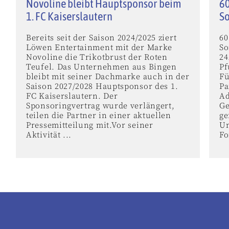
Novoline bleibt Hauptsponsor beim
60
1. FC Kaiserslautern
S
Bereits seit der Saison 2024/2025 ziert
60
Löwen Entertainment mit der Marke
So
Novoline die Trikotbrust der Roten
24
Teufel. Das Unternehmen aus Bingen
Pf
bleibt mit seiner Dachmarke auch in der
Fü
Saison 2027/2028 Hauptsponsor des 1.
Pa
FC Kaiserslautern. Der
Ad
Sponsoringvertrag wurde verlängert,
Ge
teilen die Partner in einer aktuellen
ge
Pressemitteilung mit.Vor seiner
Un
Aktivität ...
Fo