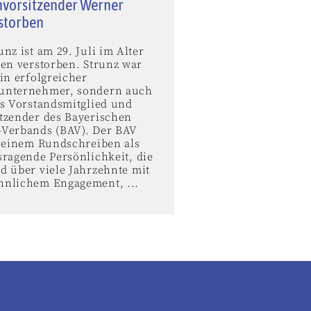
vorsitzender Werner
rstorben
nz ist am 29. Juli im Alter
ren verstorben. Strunz war
in erfolgreicher
unternehmer, sondern auch
es Vorstandsmitglied und
tzender des Bayerischen
Verbands (BAV). Der BAV
n einem Rundschreiben als
sragende Persönlichkeit, die
d über viele Jahrzehnte mit
nlichem Engagement, ...