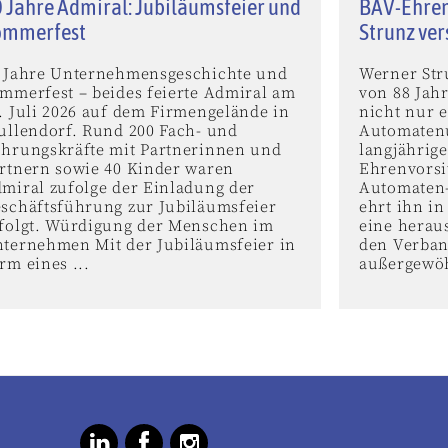
 Jahre Admiral: Jubiläumsfeier und
BAV-Ehren
ommerfest
Strunz ve
 Jahre Unternehmensgeschichte und
Werner Stru
mmerfest – beides feierte Admiral am
von 88 Jah
. Juli 2026 auf dem Firmengelände in
nicht nur e
ullendorf. Rund 200 Fach- und
Automaten
hrungskräfte mit Partnerinnen und
langjährig
rtnern sowie 40 Kinder waren
Ehrenvorsi
miral zufolge der Einladung der
Automaten-
schäftsführung zur Jubiläumsfeier
ehrt ihn i
folgt. Würdigung der Menschen im
eine herau
ternehmen Mit der Jubiläumsfeier in
den Verban
rm eines ...
außergewöh