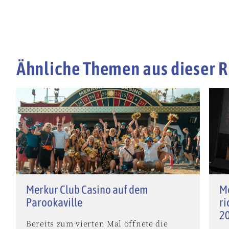
Ähnliche Themen aus dieser R
Merkur Club Casino auf dem
M
Parookaville
ri
2
Bereits zum vierten Mal öffnete die