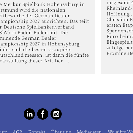
insgesamt 
e Merkur Spielbank Hohensyburg in
Rheinland-
rtmund wird die nationalen
Hoffnung".
ttbewerbe der German Dealer
Christian B
ampionship 2027 ausrichten. Das teilt
ersten Eta
r Deutsche Spielbankenverband
Spendensch
SbV) in Baden-Baden mit. Die
Euro beim S
ommende German Dealer
Eingespielt
ampionship 2027 in Hohensyburg,
zufolge bei
i der sich die besten Croupiers
Prominente
utschland messen, ist dann die fünfte
ranstaltung dieser Art. Der ...
utz
AGB
Kontakt
Über uns
Mediadaten
Wo gibts W