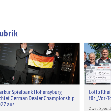
ubrik
erkur Spielbank Hohensyburg
Lotto Rhei
chtet German Dealer Championship
für „Vor-T
027 aus
Zwei Spend