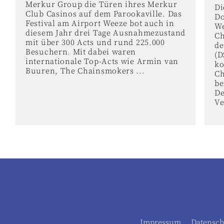
Merkur Group die Türen ihres Merkur
Di
Club Casinos auf dem Parookaville. Das
Do
Festival am Airport Weeze bot auch in
We
diesem Jahr drei Tage Ausnahmezustand
Ch
mit über 300 Acts und rund 225.000
de
Besuchern. Mit dabei waren
(D
internationale Top-Acts wie Armin van
k
Buuren, The Chainsmokers ...
Ch
be
De
Ve
Impressum
Datensch