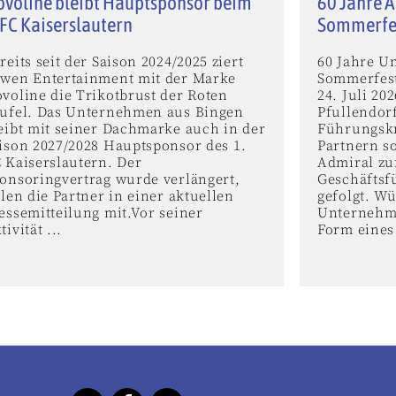
voline bleibt Hauptsponsor beim
60 Jahre A
 FC Kaiserslautern
Sommerfe
reits seit der Saison 2024/2025 ziert
60 Jahre U
wen Entertainment mit der Marke
Sommerfest
voline die Trikotbrust der Roten
24. Juli 2
ufel. Das Unternehmen aus Bingen
Pfullendor
eibt mit seiner Dachmarke auch in der
Führungskr
ison 2027/2028 Hauptsponsor des 1.
Partnern s
 Kaiserslautern. Der
Admiral zu
onsoringvertrag wurde verlängert,
Geschäftsf
ilen die Partner in einer aktuellen
gefolgt. W
essemitteilung mit.Vor seiner
Unternehme
tivität ...
Form eines 