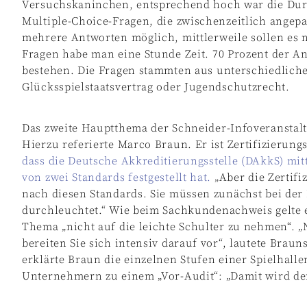
Versuchskaninchen, entsprechend hoch war die Durc
Multiple-Choice-Fragen, die zwischenzeitlich angep
mehrere Antworten möglich, mittlerweile sollen es n
Fragen habe man eine Stunde Zeit. 70 Prozent der A
bestehen. Die Fragen stammten aus unterschiedlich
Glücksspielstaatsvertrag oder Jugendschutzrecht.
Das zweite Hauptthema der Schneider-Infoveranstaltu
Hierzu referierte Marco Braun. Er ist Zertifizierung
dass die Deutsche Akkreditierungsstelle (DAkkS) mit
von zwei Standards festgestellt hat.
„Aber die Zertifi
nach diesen Standards. Sie müssen zunächst bei der
durchleuchtet.“ Wie beim Sachkundenachweis gelte es
Thema „nicht auf die leichte Schulter zu nehmen“. „
bereiten Sie sich intensiv darauf vor“, lautete Braun
erklärte Braun die einzelnen Stufen einer Spielhalle
Unternehmern zu einem „Vor-Audit“: „Damit wird der 