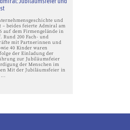
dmiral: Jubiläumsfeier und
st
nternehmensgeschichte und
 – beides feierte Admiral am
026 auf dem Firmengelände in
f. Rund 200 Fach- und
äfte mit Partnerinnen und
owie 40 Kinder waren
folge der Einladung der
ührung zur Jubiläumsfeier
ürdigung der Menschen im
n Mit der Jubiläumsfeier in
...