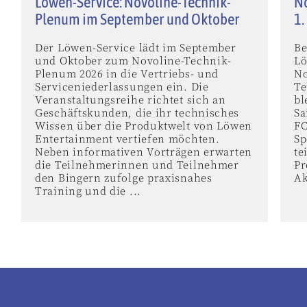
Löwen-Service: Novoline-Technik-
No
Plenum im September und Oktober
1.
Der Löwen-Service lädt im September
Be
und Oktober zum Novoline-Technik-
Lö
Plenum 2026 in die Vertriebs- und
No
Serviceniederlassungen ein. Die
Te
Veranstaltungsreihe richtet sich an
bl
Geschäftskunden, die ihr technisches
Sa
Wissen über die Produktwelt von Löwen
FC
Entertainment vertiefen möchten.
Sp
Neben informativen Vorträgen erwarten
te
die Teilnehmerinnen und Teilnehmer
Pr
den Bingern zufolge praxisnahes
Ak
Training und die ...