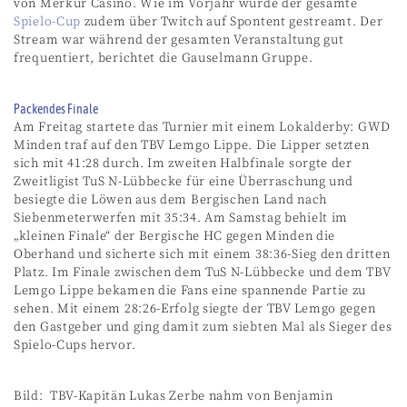
von Merkur Casino. Wie im Vorjahr wurde der gesamte
Spielo-Cup
zudem über Twitch auf Spontent gestreamt. Der
Stream war während der gesamten Veranstaltung gut
frequentiert, berichtet die Gauselmann Gruppe.
Packendes Finale
Am Freitag startete das Turnier mit einem Lokalderby: GWD
Minden traf auf den TBV Lemgo Lippe. Die Lipper setzten
sich mit 41:28 durch. Im zweiten Halbfinale sorgte der
Zweitligist TuS N-Lübbecke für eine Überraschung und
besiegte die Löwen aus dem Bergischen Land nach
Siebenmeterwerfen mit 35:34. Am Samstag behielt im
„kleinen Finale“ der Bergische HC gegen Minden die
Oberhand und sicherte sich mit einem 38:36-Sieg den dritten
Platz. Im Finale zwischen dem TuS N-Lübbecke und dem TBV
Lemgo Lippe bekamen die Fans eine spannende Partie zu
sehen. Mit einem 28:26-Erfolg siegte der TBV Lemgo gegen
den Gastgeber und ging damit zum siebten Mal als Sieger des
Spielo-Cups hervor.
Bild: TBV-Kapitän Lukas Zerbe nahm von Benjamin