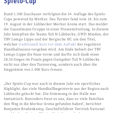
Spielo-Cup
Rund 1.500 Zuschauer verfolgten die 34. Auflage des Spielo-
Cups powered by Merkur. Das Turnier fand vom 18. bis zum
19. August in der Lübbecker Merkur Arena statt. Das meldet
die Gauselmann Gruppe in einer Pressemitteilung. In diesem
Jahr kämpften die Teams TuS N-Lübbecke, GWD Minden, der
TBV Lemgo Lippe und der Bergische HC um den Titel,
welcher
traditionell kurz vor dem Auftakt
der regulären
Handballsaison vergeben wird. Am Ende behielt der TBV
Lemgo Lippe die Nase vorne und durfte sich dank eines
28:26-Sieges im Finale gegen Gastgeber TuS N-Lübbecke
nicht nur über den Turniersieg, sondern auch über die
Siegprämie von 2.000 Euro freuen.
„Der Spielo-Cup war auch in diesem Jahr ein sportliches
Highlight, das viele Handballbegeisterte aus der Region nach
Lübbecke gelockt hat. Die Stimmung in der Halle war
fantastisch. Besonders freut es uns, dass so viele Familien
den Weg in die Merkur Arena gefunden haben“, berichtet
Benjamin Bredenkamp, Geschäftsführer Vertrieb National