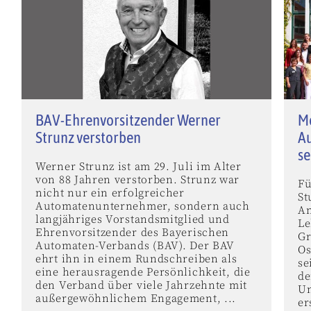
BAV-Ehrenvorsitzender Werner
Me
Strunz verstorben
Au
se
Werner Strunz ist am 29. Juli im Alter
von 88 Jahren verstorben. Strunz war
Fü
nicht nur ein erfolgreicher
St
Automatenunternehmer, sondern auch
An
langjähriges Vorstandsmitglied und
Le
Ehrenvorsitzender des Bayerischen
Gr
Automaten-Verbands (BAV). Der BAV
Os
ehrt ihn in einem Rundschreiben als
se
eine herausragende Persönlichkeit, die
de
den Verband über viele Jahrzehnte mit
Un
außergewöhnlichem Engagement, ...
er