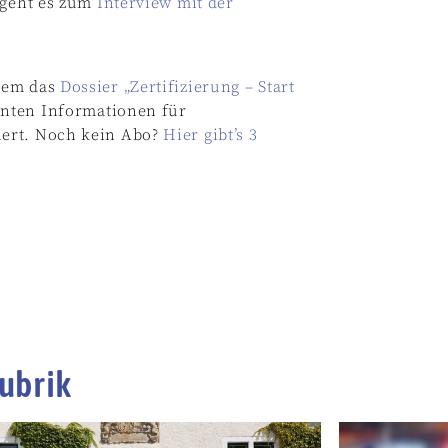
 geht es zum
Interview mit der
dem das
Dossier „Zertifizierung – Start
anten Informationen für
iert. Noch kein Abo?
Hier gibt’s 3
ubrik