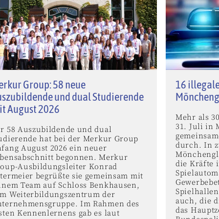
rkur Group: 58 neue
16 illegal
szubildende und dual Studierende
Mönchengl
it August 2026
Mehr als 3
31. Juli i
r 58 Auszubildende und dual
gemeinsam
udierende hat bei der Merkur Group
durch. In z
fang August 2026 ein neuer
Mönchengla
bensabschnitt begonnen. Merkur
die Kräfte 
oup-Ausbildungsleiter Konrad
Spielautom
termeier begrüßte sie gemeinsam mit
Gewerbebet
inem Team auf Schloss Benkhausen,
Spielhalle
m Weiterbildungszentrum der
auch, die 
ternehmensgruppe. Im Rahmen des
das Hauptz
sten Kennenlernens gab es laut