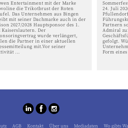
wen Entertainment mit der Marke
Sommerfest
voline die Trikotbrust der Roten
24. Juli 2
ufel. Das Unternehmen aus Bingen
Pfullendor
eibt mit seiner Dachmarke auch in der
Führungskr
ison 2027/2028 Hauptsponsor des 1.
Partnern s
 Kaiserslautern. Der
Admiral zu
onsoringvertrag wurde verlängert,
Geschäftsf
ilen die Partner in einer aktuellen
gefolgt. W
essemitteilung mit.Vor seiner
Unternehme
tivität ...
Form eines 
utz
AGB
Kontakt
Über uns
Mediadaten
Wo gibts W