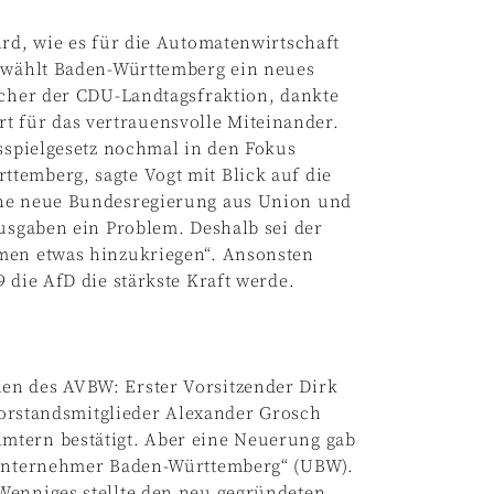
ird, wie es für die Automatenwirtschaft
6 wählt Baden-Württemberg ein neues
echer der CDU-Landtagsfraktion, dankte
 für das vertrauensvolle Miteinander.
ksspielgesetz nochmal in den Fokus
temberg, sagte Vogt mit Blick auf die
ine neue Bundesregierung aus Union und
ausgaben ein Problem. Deshalb sei der
rmen etwas hinzukriegen“. Ansonsten
 die AfD die stärkste Kraft werde.
en des AVBW: Erster Vorsitzender Dirk
 Vorstandsmitglieder Alexander Grosch
mtern bestätigt. Aber eine Neuerung gab
 „Unternehmer Baden-Württemberg“ (UBW).
Wenniges stellte den neu gegründeten