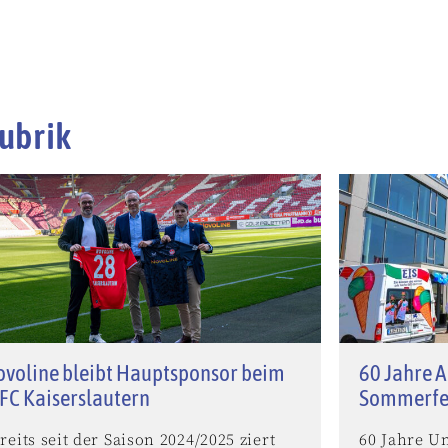
ubrik
voline bleibt Hauptsponsor beim
60 Jahre A
 FC Kaiserslautern
Sommerfe
reits seit der Saison 2024/2025 ziert
60 Jahre U