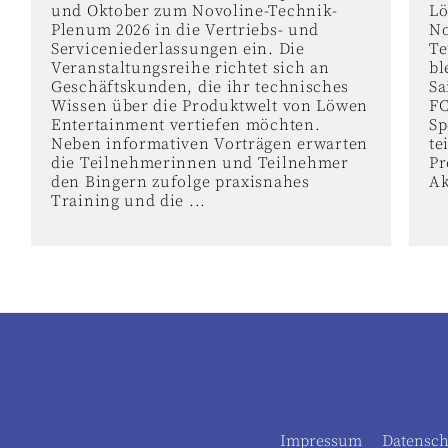
und Oktober zum Novoline-Technik-
Lö
Plenum 2026 in die Vertriebs- und
No
Serviceniederlassungen ein. Die
Te
Veranstaltungsreihe richtet sich an
bl
Geschäftskunden, die ihr technisches
Sa
Wissen über die Produktwelt von Löwen
FC
Entertainment vertiefen möchten.
Sp
Neben informativen Vorträgen erwarten
te
die Teilnehmerinnen und Teilnehmer
Pr
den Bingern zufolge praxisnahes
Ak
Training und die ...
Impressum
Datensch