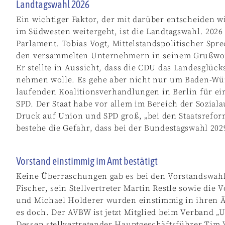
Landtagswahl 2026
Ein wichtiger Faktor, der mit darüber entscheiden w
im Südwesten weitergeht, ist die Landtagswahl. 202
Parlament. Tobias Vogt, Mittelstandspolitischer Spr
den versammelten Unternehmern in seinem Grußwort
Er stellte in Aussicht, dass die CDU das Landesglüc
nehmen wolle. Es gehe aber nicht nur um Baden-Würt
laufenden Koalitionsverhandlungen in Berlin für e
SPD. Der Staat habe vor allem im Bereich der Sozial
Druck auf Union und SPD groß, „bei den Staatsrefo
bestehe die Gefahr, dass bei der Bundestagswahl 2029
Vorstand einstimmig im Amt bestätigt
Keine Überraschungen gab es bei den Vorstandswahl
Fischer, sein Stellvertreter Martin Restle sowie die
und Michael Holderer wurden einstimmig in ihren Ä
es doch. Der AVBW ist jetzt Mitglied beim Verband
Dessen stellvertretender Hauptgeschäftsführer Tim 