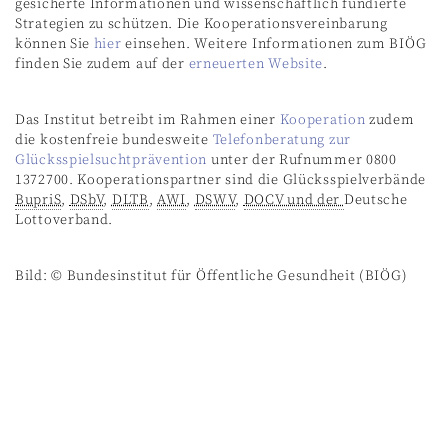
gesicherte Informationen und wissenschaftlich fundierte
Strategien zu schützen. Die Kooperationsvereinbarung
können Sie
hier
einsehen. Weitere Informationen zum BIÖG
finden Sie zudem auf der
erneuerten Website
.
Das Institut betreibt im Rahmen einer
Kooperation
zudem
die kostenfreie bundesweite
Telefonberatung zur
Glücksspielsuchtprävention
unter der Rufnummer 0800
1372700. Kooperationspartner sind die Glücksspielverbände
BupriS
,
DSbV
,
DLTB
,
AWI
,
DSWV
,
DOCV und der
Deutsche
Lottoverband.
Bild: © Bundesinstitut für Öffentliche Gesundheit (BIÖG)