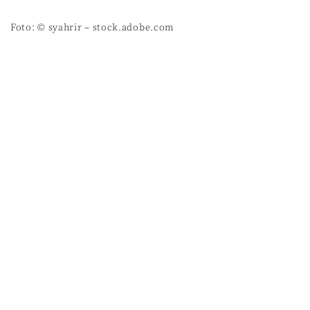
Foto: © syahrir – stock.adobe.com