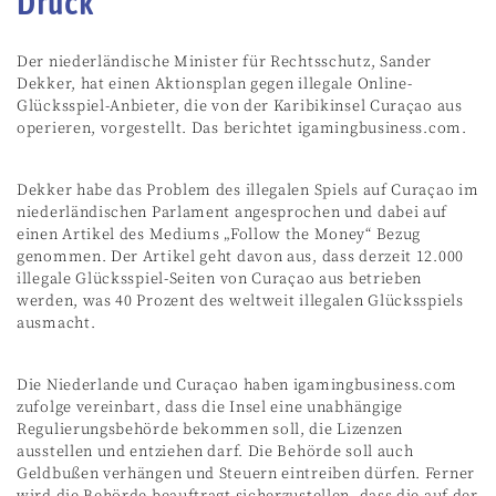
Druck
Der niederländische Minister für Rechtsschutz, Sander
Dekker, hat einen Aktionsplan gegen illegale Online-
Glücksspiel-Anbieter, die von der Karibikinsel Curaçao aus
operieren, vorgestellt. Das berichtet igamingbusiness.com.
Dekker habe das Problem des illegalen Spiels auf Curaçao im
niederländischen Parlament angesprochen und dabei auf
einen Artikel des Mediums „Follow the Money“ Bezug
genommen. Der Artikel geht davon aus, dass derzeit 12.000
illegale Glücksspiel-Seiten von Curaçao aus betrieben
werden, was 40 Prozent des weltweit illegalen Glücksspiels
ausmacht.
Die Niederlande und Curaçao haben igamingbusiness.com
zufolge vereinbart, dass die Insel eine unabhängige
Regulierungsbehörde bekommen soll, die Lizenzen
ausstellen und entziehen darf. Die Behörde soll auch
Geldbußen verhängen und Steuern eintreiben dürfen. Ferner
wird die Behörde beauftragt sicherzustellen, dass die auf der