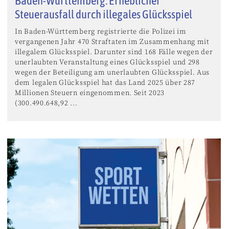
Baden-Württemberg: Erheblicher
Steuerausfall durch illegales Glücksspiel
In Baden-Württemberg registrierte die Polizei im
vergangenen Jahr 470 Straftaten im Zusammenhang mit
illegalem Glücksspiel. Darunter sind 168 Fälle wegen der
unerlaubten Veranstaltung eines Glücksspiel und 298
wegen der Beteiligung am unerlaubten Glücksspiel. Aus
dem legalen Glücksspiel hat das Land 2025 über 287
Millionen Steuern eingenommen. Seit 2023
(300.490.648,92 ...