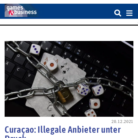
20.12.2021
Curaçao: Illegale Anbieter unter