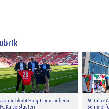
ubrik
voline bleibt Hauptsponsor beim
60 Jahre A
 FC Kaiserslautern
Sommerfe