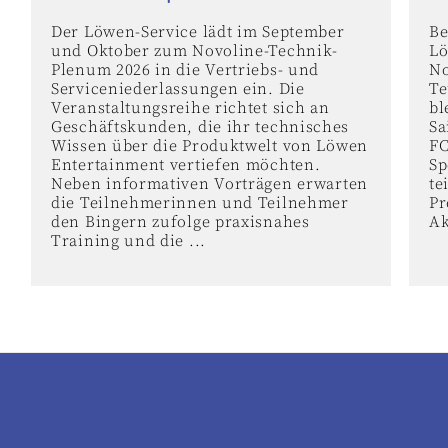
Der Löwen-Service lädt im September
Be
und Oktober zum Novoline-Technik-
Lö
Plenum 2026 in die Vertriebs- und
No
Serviceniederlassungen ein. Die
Te
Veranstaltungsreihe richtet sich an
bl
Geschäftskunden, die ihr technisches
Sa
Wissen über die Produktwelt von Löwen
FC
Entertainment vertiefen möchten.
Sp
Neben informativen Vorträgen erwarten
te
die Teilnehmerinnen und Teilnehmer
Pr
den Bingern zufolge praxisnahes
Ak
Training und die ...