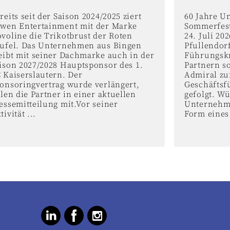
reits seit der Saison 2024/2025 ziert
60 Jahre U
wen Entertainment mit der Marke
Sommerfest
voline die Trikotbrust der Roten
24. Juli 2
ufel. Das Unternehmen aus Bingen
Pfullendor
eibt mit seiner Dachmarke auch in der
Führungskr
ison 2027/2028 Hauptsponsor des 1.
Partnern s
 Kaiserslautern. Der
Admiral zu
onsoringvertrag wurde verlängert,
Geschäftsf
ilen die Partner in einer aktuellen
gefolgt. W
essemitteilung mit.Vor seiner
Unternehme
tivität ...
Form eines 