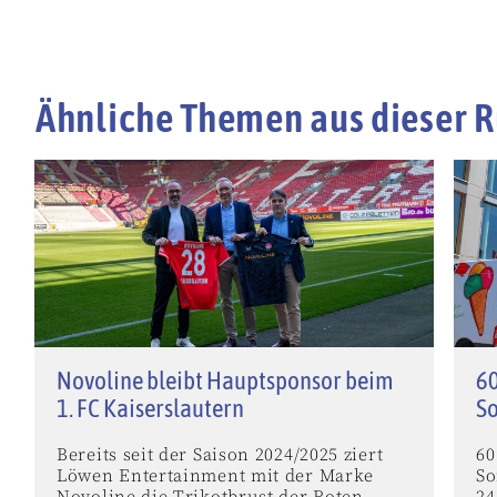
Ähnliche Themen aus dieser R
Novoline bleibt Hauptsponsor beim
60
1. FC Kaiserslautern
S
Bereits seit der Saison 2024/2025 ziert
60
Löwen Entertainment mit der Marke
So