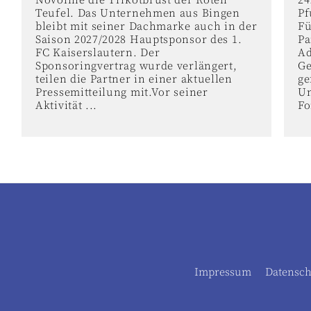
Novoline die Trikotbrust der Roten
24
Teufel. Das Unternehmen aus Bingen
Pf
bleibt mit seiner Dachmarke auch in der
Fü
Saison 2027/2028 Hauptsponsor des 1.
Pa
FC Kaiserslautern. Der
Ad
Sponsoringvertrag wurde verlängert,
Ge
teilen die Partner in einer aktuellen
ge
Pressemitteilung mit.Vor seiner
Un
Aktivität ...
Fo
Impressum
Datensch