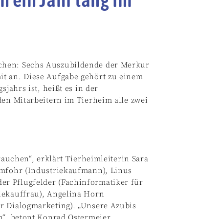
chen: Sechs Auszubildende der Merkur
t an. Diese Aufgabe gehört zu einem
sjahrs ist, heißt es in der
den Mitarbeitern im Tierheim alle zwei
rauchen“, erklärt Tierheimleiterin Sara
imfohr (Industriekaufmann), Linus
r Pflugfelder (Fachinformatiker für
iekauffrau), Angelina Horn
r Dialogmarketing). „Unsere Azubis
n“, betont Konrad Ostermeier,