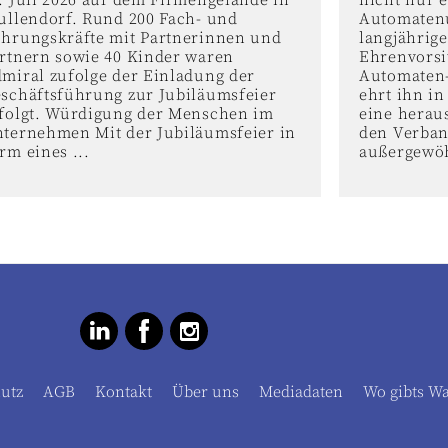
. Juli 2026 auf dem Firmengelände in
nicht nur e
ullendorf. Rund 200 Fach- und
Automaten
hrungskräfte mit Partnerinnen und
langjährig
rtnern sowie 40 Kinder waren
Ehrenvorsi
miral zufolge der Einladung der
Automaten-
schäftsführung zur Jubiläumsfeier
ehrt ihn i
folgt. Würdigung der Menschen im
eine herau
ternehmen Mit der Jubiläumsfeier in
den Verban
rm eines ...
außergewöh
utz
AGB
Kontakt
Über uns
Mediadaten
Wo gibts W