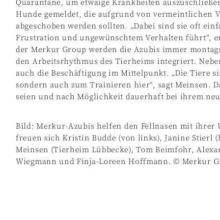
Quarantäne, um etwaige Krankheiten auszuschließ
Hunde gemeldet, die aufgrund von vermeintlichen Ve
abgeschoben werden sollten. „Dabei sind sie oft ein
Frustration und ungewünschtem Verhalten führt“, er
der Merkur Group werden die Azubis immer montags 
den Arbeitsrhythmus des Tierheims integriert. Nebe
auch die Beschäftigung im Mittelpunkt. „Die Tiere s
sondern auch zum Trainieren hier“, sagt Meinsen. Da
seien und nach Möglichkeit dauerhaft bei ihrem neu
Bild: Merkur-Azubis helfen den Fellnasen mit ihrer
freuen sich Kristin Budde (von links), Janine Stierl 
Meinsen (Tierheim Lübbecke), Tom Beimfohr, Alexan
Wiegmann und Finja-Loreen Hoffmann. © Merkur G