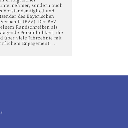
in erfolgreicher
unternehmer, sondern auch
es Vorstandsmitglied und
tzender des Bayerischen
Verbands (BAV). Der BAV
n einem Rundschreiben als
sragende Persönlichkeit, die
d über viele Jahrzehnte mit
nlichem Engagement, ...
as