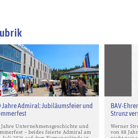
ubrik
 Jahre Admiral: Jubiläumsfeier und
BAV-Ehren
ommerfest
Strunz ve
 Jahre Unternehmensgeschichte und
Werner Stru
mmerfest – beides feierte Admiral am
von 88 Jah