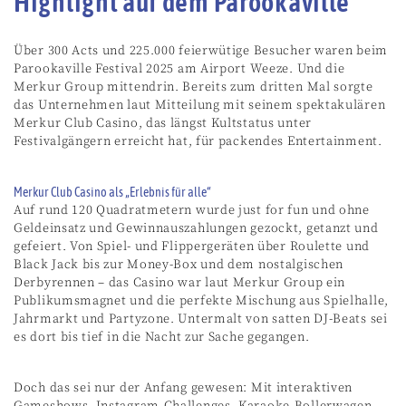
Highlight auf dem Parookaville
Über 300 Acts und 225.000 feierwütige Besucher waren beim
Parookaville Festival 2025 am Airport Weeze. Und die
Merkur Group mittendrin. Bereits zum dritten Mal sorgte
das Unternehmen laut Mitteilung mit seinem spektakulären
Merkur Club Casino, das längst Kultstatus unter
Festivalgängern erreicht hat, für packendes Entertainment.
Merkur Club Casino als „Erlebnis für alle“
Auf rund 120 Quadratmetern wurde just for fun und ohne
Geldeinsatz und Gewinnauszahlungen gezockt, getanzt und
gefeiert. Von Spiel- und Flippergeräten über Roulette und
Black Jack bis zur Money-Box und dem nostalgischen
Derbyrennen – das Casino war laut Merkur Group ein
Publikumsmagnet und die perfekte Mischung aus Spielhalle,
Jahrmarkt und Partyzone. Untermalt von satten DJ-Beats sei
es dort bis tief in die Nacht zur Sache gegangen.
Doch das sei nur der Anfang gewesen: Mit interaktiven
Gameshows, Instagram-Challenges, Karaoke-Bollerwagen,