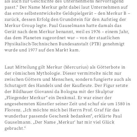
als auch zur Geschichte des Unternehmens hervorragend
passt.“ Der Name Merkur geht dabei laut Unternehmen auf
das erste selbstentwickelte Geldspielgerät – den Merkur B –
zurück, dessen Erfolg den Grundstein für den Aufstieg der
Merkur Group legte. Paul Gauselmann hatte damals das
Gerät nach dem Merkur benannt, weil es 1976 – einem Jahr,
das dem Planeten zugeordnet war – von der staatlichen
Physikalisch-Technischen Bundesanstalt (PTB) genehmigt
wurde und 1977 auf den Markt kam.
Laut Mitteilung gilt Merkur (Mercurius) als Götterbote in
der römischen Mythologie. Dieser vermittelte nicht nur
zwischen Göttern und Menschen, sondern fungierte auch als
Schutzgott des Handels und der Kaufleute. Der Figur setzte
der Bildhauer Giovanni da Bologna mit der Skulptur
„Fliegender Merkur“ ein Denkmal. Er war einer der
angesehensten Künstler seiner Zeit und schuf sie um 1580 in
Florenz. „Ich möchte mich bei Herrn Prof. Graf für das
wunderbar passende Geschenk bedanken“, erklärte Paul
Gauselmann. „Der Name ,Merkur‘ hat mir viel Glück
gebracht.“