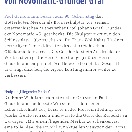
von Novomatic-Gründer Graf
Paul Gauselmann bekam zum 90. Geburtstag
den
Götterboten Merkur als Bronzeskulptur von seinem
österreichischen Mitbewerber Prof. Johann Graf, Gründer
der Novomatic AG, geschenkt. Die Skulptur ziert nun den
Schlossplatz – überreicht von Dr. Franz Wohlfahrt (l.), dem
vormaligen Generaldirektor des österreichischen
Glücksspielkonzerns. „Das Geschenk ist ein Ausdruck der
Wertschätzung, die Herr Prof. Graf gegenüber Herrn
Gauselmann empfindet. Wettbewerb belebt das Geschäft
und trägt dazu bei, die eigene Leistung immer weiter zu
verbessern.“
Skulptur „Fliegender Merkur“
Dr. Franz Wohlfahrt richtete neben Grüßen an Paul
Gauselmann auch beste Wünsche für den neuen
Lebensabschnitt aus, heißt es in der Pressemitteilung. Der
Jubilar freute sich sehr und wusste die Geste des Respekts zu
würdigen: „Mir einen fliegenden Merkur zu schenken, ist
eine tolle Idee, die sowohl zur aktuellen Situation der Firma