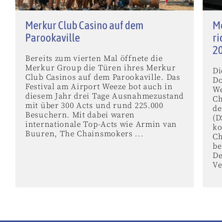
Merkur Club Casino auf dem
M
Parookaville
ri
2
Bereits zum vierten Mal öffnete die
Merkur Group die Türen ihres Merkur
Di
Club Casinos auf dem Parookaville. Das
Do
Festival am Airport Weeze bot auch in
We
diesem Jahr drei Tage Ausnahmezustand
Ch
mit über 300 Acts und rund 225.000
de
Besuchern. Mit dabei waren
(D
internationale Top-Acts wie Armin van
k
Buuren, The Chainsmokers ...
Ch
be
De
Ve