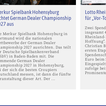
erkur Spielbank Hohensyburg
Lotto Rhei
chtet German Dealer Championship
für „Vor-T
027 aus
Zwei Spend
insgesamt 
e Merkur Spielbank Hohensyburg in
Rheinland-
rtmund wird die nationalen
Hoffnung".
ttbewerbe der German Dealer
Christian B
ampionship 2027 ausrichten. Das teilt
ersten Eta
r Deutsche Spielbankenverband
Spendensch
SbV) in Baden-Baden mit. Die
Euro beim S
ommende German Dealer
Eingespielt
ampionship 2027 in Hohensyburg,
zufolge bei
i der sich die besten Croupiers
Prominente
utschland messen, ist dann die fünfte
ranstaltung dieser Art. Der ...