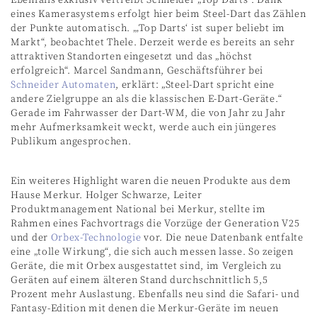
eines Kamerasystems erfolgt hier beim Steel-Dart das Zählen
der Punkte automatisch. „‚Top Darts‘ ist super beliebt im
Markt“, beobachtet Thele. Derzeit werde es bereits an sehr
attraktiven Standorten eingesetzt und das „höchst
erfolgreich“. Marcel Sandmann, Geschäftsführer bei
Schneider Automaten
, erklärt: „Steel-Dart spricht eine
andere Zielgruppe an als die klassischen E-Dart-Geräte.“
Gerade im Fahrwasser der Dart-WM, die von Jahr zu Jahr
mehr Aufmerksamkeit weckt, werde auch ein jüngeres
Publikum angesprochen.
Ein weiteres Highlight waren die neuen Produkte aus dem
Hause Merkur. Holger Schwarze, Leiter
Produktmanagement National bei Merkur, stellte im
Rahmen eines Fachvortrags die Vorzüge der Generation V25
und der
Orbex-Technologie
vor. Die neue Datenbank entfalte
eine „tolle Wirkung“, die sich auch messen lasse. So zeigen
Geräte, die mit Orbex ausgestattet sind, im Vergleich zu
Geräten auf einem älteren Stand durchschnittlich 5,5
Prozent mehr Auslastung. Ebenfalls neu sind die Safari- und
Fantasy-Edition mit denen die Merkur-Geräte im neuen