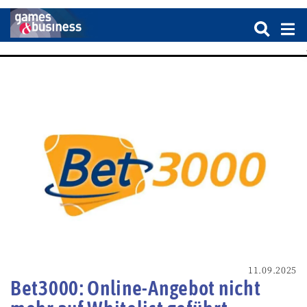
11.09.2025
Bet3000: Online-Angebot nicht