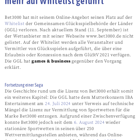
mehr auf Whitelist geführt
Bet3000 hat mit seinem Online-Angebot seinen Platz auf der
Whitelist
der Gemeinsamen Glücksspielbehörde der Länder
(GGL) verloren. Nach aktuellem Stand (11. September) ist
der Wettanbieter mit seiner Webseite www.bet3000.de nicht
gelistet. Auf der Whitelist werden alle Veranstalter und
Vermittler von Glücksspielen aufgeführt, die über eine
Erlaubnis oder Konzession nach dem GlüStV 2021 verfügen.
Die GGL hat
games & business
gegenüber den Vorgang
erklärt.
Fortsetzung einer Saga
Die Geschichte rund um die Lizenz von Bet3000 erhält somit
ein weiteres Kapitel: Die GGL hatte dem Mutterkonzern IBA
Entertainment am
24. Juli 2024
unter Verweis auf technische
Mängel die Lizenz zur Vermittlung von Sportwetten für die
Marke Bet3000 entzogen. Aufgrund einer Zwischenverfügung
konnte Bet3000 jedoch seit dem
6. August 2024
wieder
stationäre Sportwetten in seinen über 250
Wettvermittlungsstellen anbieten, während das Online-