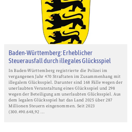
Baden-Württemberg: Erheblicher
Steuerausfall durch illegales Glücksspiel
In Baden-Württemberg registrierte die Polizei im
vergangenen Jahr 470 Straftaten im Zusammenhang mit
illegalem Glücksspiel. Darunter sind 168 Fälle wegen der
unerlaubten Veranstaltung eines Glücksspiel und 298
wegen der Beteiligung am unerlaubten Glücksspiel. Aus
dem legalen Glücksspiel hat das Land 2025 über 287
Millionen Steuern eingenommen. Seit 2023
(300.490.648,92 ...