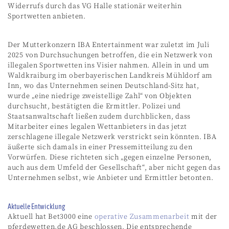
Widerrufs durch das VG Halle stationär weiterhin
Sportwetten anbieten.
Der Mutterkonzern IBA Entertainment war zuletzt im Juli
2025 von Durchsuchungen betroffen, die ein Netzwerk von
illegalen Sportwetten ins Visier nahmen. Allein in und um
Waldkraiburg im oberbayerischen Landkreis Mühldorf am
Inn, wo das Unternehmen seinen Deutschland-Sitz hat,
wurde „eine niedrige zweistellige Zahl“ von Objekten
durchsucht, bestätigten die Ermittler. Polizei und
Staatsanwaltschaft ließen zudem durchblicken, dass
Mitarbeiter eines legalen Wettanbieters in das jetzt
zerschlagene illegale Netzwerk verstrickt sein könnten. IBA
äußerte sich damals in einer Pressemitteilung zu den
Vorwürfen. Diese richteten sich „gegen einzelne Personen,
auch aus dem Umfeld der Gesellschaft“, aber nicht gegen das
Unternehmen selbst, wie Anbieter und Ermittler betonten.
Aktuelle Entwicklung
Aktuell hat Bet3000 eine
operative Zusammenarbeit
mit der
pferdewetten.de AG beschlossen. Die entsprechende