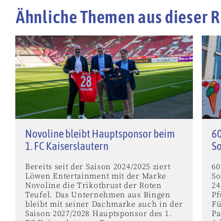
Ähnliche Themen aus dieser R
Novoline bleibt Hauptsponsor beim
60
1. FC Kaiserslautern
S
Bereits seit der Saison 2024/2025 ziert
60
Löwen Entertainment mit der Marke
So
Novoline die Trikotbrust der Roten
24
Teufel. Das Unternehmen aus Bingen
Pf
bleibt mit seiner Dachmarke auch in der
Fü
Saison 2027/2028 Hauptsponsor des 1.
Pa