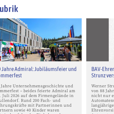
ubrik
 Jahre Admiral: Jubiläumsfeier und
BAV-Ehren
ommerfest
Strunz ve
 Jahre Unternehmensgeschichte und
Werner Stru
mmerfest – beides feierte Admiral am
von 88 Jah
. Juli 2026 auf dem Firmengelände in
nicht nur e
ullendorf. Rund 200 Fach- und
Automaten
hrungskräfte mit Partnerinnen und
langjährig
rtnern sowie 40 Kinder waren
Ehrenvorsi