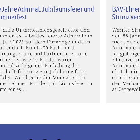
 Jahre Admiral: Jubiläumsfeier und
BAV-Ehren
ommerfest
Strunz ve
 Jahre Unternehmensgeschichte und
Werner Stru
mmerfest – beides feierte Admiral am
von 88 Jah
. Juli 2026 auf dem Firmengelände in
nicht nur e
ullendorf. Rund 200 Fach- und
Automaten
hrungskräfte mit Partnerinnen und
langjährig
rtnern sowie 40 Kinder waren
Ehrenvorsi
miral zufolge der Einladung der
Automaten-
schäftsführung zur Jubiläumsfeier
ehrt ihn i
folgt. Würdigung der Menschen im
eine herau
ternehmen Mit der Jubiläumsfeier in
den Verban
rm eines ...
außergewöh