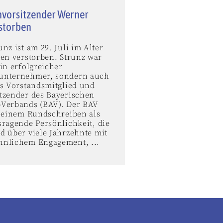
vorsitzender Werner
rstorben
nz ist am 29. Juli im Alter
ren verstorben. Strunz war
in erfolgreicher
unternehmer, sondern auch
es Vorstandsmitglied und
tzender des Bayerischen
Verbands (BAV). Der BAV
n einem Rundschreiben als
sragende Persönlichkeit, die
d über viele Jahrzehnte mit
nlichem Engagement, ...