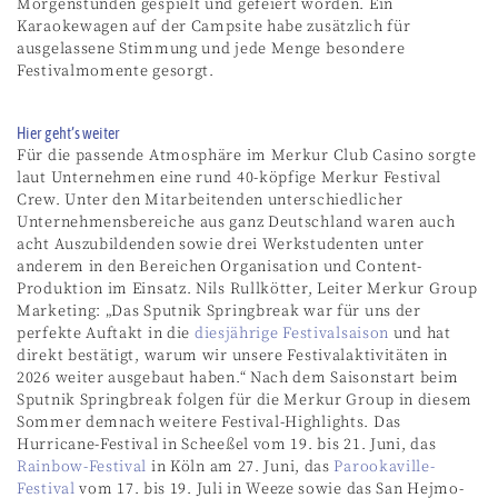
Morgenstunden gespielt und gefeiert worden. Ein
Karaokewagen auf der Campsite habe zusätzlich für
ausgelassene Stimmung und jede Menge besondere
Festivalmomente gesorgt.
Hier geht’s weiter
Für die passende Atmosphäre im Merkur Club Casino sorgte
laut Unternehmen eine rund 40-köpfige Merkur Festival
Crew. Unter den Mitarbeitenden unterschiedlicher
Unternehmensbereiche aus ganz Deutschland waren auch
acht Auszubildenden sowie drei Werkstudenten unter
anderem in den Bereichen Organisation und Content-
Produktion im Einsatz. Nils Rullkötter, Leiter Merkur Group
Marketing: „Das Sputnik Springbreak war für uns der
perfekte Auftakt in die
diesjährige Festivalsaison
und hat
direkt bestätigt, warum wir unsere Festivalaktivitäten in
2026 weiter ausgebaut haben.“ Nach dem Saisonstart beim
Sputnik Springbreak folgen für die Merkur Group in diesem
Sommer demnach weitere Festival-Highlights. Das
Hurricane-Festival in Scheeßel vom 19. bis 21. Juni, das
Rainbow-Festival
in Köln am 27. Juni, das
Parookaville-
Festival
vom 17. bis 19. Juli in Weeze sowie das San Hejmo-