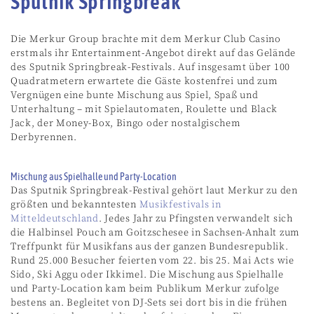
Sputnik Springbreak
Die Merkur Group brachte mit dem Merkur Club Casino
erstmals ihr Entertainment-Angebot direkt auf das Gelände
des Sputnik Springbreak-Festivals. Auf insgesamt über 100
Quadratmetern erwartete die Gäste kostenfrei und zum
Vergnügen eine bunte Mischung aus Spiel, Spaß und
Unterhaltung – mit Spielautomaten, Roulette und Black
Jack, der Money-Box, Bingo oder nostalgischem
Derbyrennen.
Mischung aus Spielhalle und Party-Location
Das Sputnik Springbreak-Festival gehört laut Merkur zu den
größten und bekanntesten
Musikfestivals in
Mitteldeutschland
. Jedes Jahr zu Pfingsten verwandelt sich
die Halbinsel Pouch am Goitzschesee in Sachsen-Anhalt zum
Treffpunkt für Musikfans aus der ganzen Bundesrepublik.
Rund 25.000 Besucher feierten vom 22. bis 25. Mai Acts wie
Sido, Ski Aggu oder Ikkimel. Die Mischung aus Spielhalle
und Party-Location kam beim Publikum Merkur zufolge
bestens an. Begleitet von DJ-Sets sei dort bis in die frühen