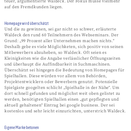
teuer, argumentierte Waldeck. Der Fokus müsse vielmehr
auf den Fremdkunden liegen.
Homepage wird überschätzt
Und die zu gewinnen, sei gar nicht so schwer, erläuterte
Waldeck den rund 60 Teilnehmern des Webseminars. Der
Grund: „99 Prozent aller Unternehmen machen nichts.“
Deshalb gebe es viele Möglichketen, sich positiv von seinen
Mitbewerbern abzuheben, so Waldeck. Oft seien es
Kleinigkeiten wie die Angabe verlässlicher Öffnungszeiten
und überhaupt die Auffindbarkeit in Suchmaschinen.
Überschätzt sei hingegen die Bedeutung von Homepages für
Spielhallen. Diese würden vor allem von Behörden,
Projektentwicklern oder Bewerbern genutzt. Potenzielle
Spielgäste googelten schlicht „Spielhalle in der Nähe“. Um
dort schnell gefunden und möglichst weit oben gelistet zu
werden, benötigten Spielhallen einen „gut gepflegten und
aktuell gehaltenen“ Eintrag bei google business. Der sei
kostenlos und sehr leicht einzurichten, unterstrich Waldeck.
Eigene Marke betonen