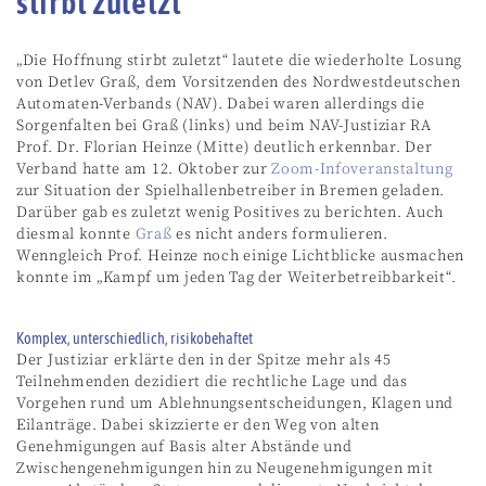
stirbt zuletzt“
„Die Hoffnung stirbt zuletzt“ lautete die wiederholte Losung
von Detlev Graß, dem Vorsitzenden des Nordwestdeutschen
Automaten-Verbands (NAV). Dabei waren allerdings die
Sorgenfalten bei Graß (links) und beim NAV-Justiziar RA
Prof. Dr. Florian Heinze (Mitte) deutlich erkennbar. Der
Verband hatte am 12. Oktober zur
Zoom-Infoveranstaltung
zur Situation der Spielhallenbetreiber in Bremen geladen.
Darüber gab es zuletzt wenig Positives zu berichten. Auch
diesmal konnte
Graß
es nicht anders formulieren.
Wenngleich Prof. Heinze noch einige Lichtblicke ausmachen
konnte im „Kampf um jeden Tag der Weiterbetreibbarkeit“.
Komplex, unterschiedlich, risikobehaftet
Der Justiziar erklärte den in der Spitze mehr als 45
Teilnehmenden dezidiert die rechtliche Lage und das
Vorgehen rund um Ablehnungsentscheidungen, Klagen und
Eilanträge. Dabei skizzierte er den Weg von alten
Genehmigungen auf Basis alter Abstände und
Zwischengenehmigungen hin zu Neugenehmigungen mit