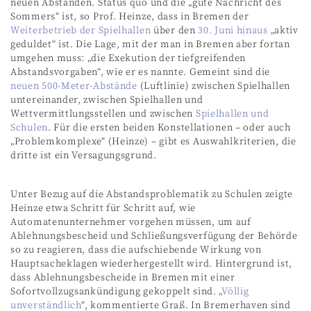
neuen Abständen. Status quo und die „gute Nachricht des
Sommers“ ist, so Prof. Heinze, dass in Bremen der
Weiterbetrieb der Spielhallen
über den
30. Juni hinaus
„aktiv
geduldet“ ist. Die Lage, mit der man in Bremen aber fortan
umgehen muss: „die Exekution der tiefgreifenden
Abstandsvorgaben“, wie er es nannte. Gemeint sind die
neuen 500-Meter-Abstände
(Luftlinie) zwischen Spielhallen
untereinander, zwischen Spielhallen und
Wettvermittlungsstellen und zwischen
Spielhallen und
Schulen
. Für die ersten beiden Konstellationen – oder auch
„Problemkomplexe“ (Heinze) – gibt es Auswahlkriterien, die
dritte ist ein Versagungsgrund.
Unter Bezug auf die Abstandsproblematik zu Schulen zeigte
Heinze etwa Schritt für Schritt auf, wie
Automatenunternehmer vorgehen müssen, um auf
Ablehnungsbescheid und Schließungsverfügung der Behörde
so zu reagieren, dass die aufschiebende Wirkung von
Hauptsacheklagen wiederhergestellt wird. Hintergrund ist,
dass Ablehnungsbescheide in Bremen mit einer
Sofortvollzugsankündigung gekoppelt sind. „
Völlig
unverständlich
“, kommentierte Graß. In Bremerhaven sind